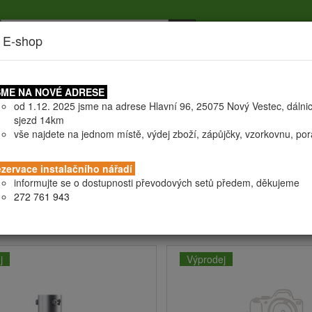
 E-shop
níky
Doprava
Certifikáty
Všeobecné obchodní podmín
ME NA NOVÉ ADRESE
od 1.12. 2025 jsme na adrese Hlavní 96, 25075 Nový Vestec, dálni
EJ - ve slevě
sjezd 14km
vše najdete na jednom místě, výdej zboží, zápůjčky, vzorkovnu, po
DEJ - ve slevě
zervace instalačního nářadí
informujte se o dostupnosti převodových setů předem, děkujeme
272 761 943
Akce
Novinka
Instalace strojem
j
Výprodej