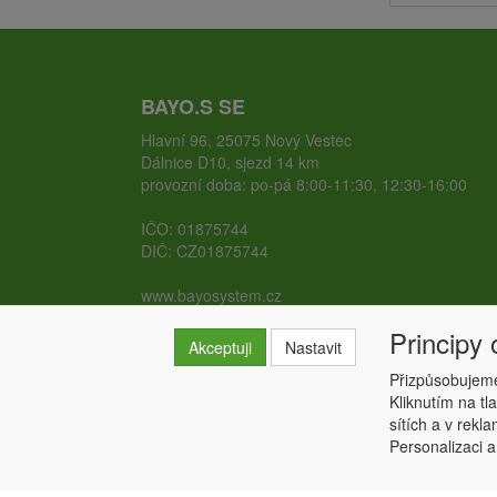
BAYO.S SE
Hlavní 96, 25075 Nový Vestec
Dálnice D10, sjezd 14 km
provozní doba: po-pá 8:00-11:30, 12:30-16:00
IČO: 01875744
DIČ: CZ01875744
www.bayosystem.cz
www.zemnivruty.cz
Principy
Akceptuji
Nastavit
Přizpůsobujeme
Kliknutím na tl
sítích a v rekl
Personalizaci a