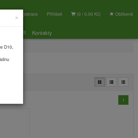
Registrace
Přihlásit
(0 / 0,00 Kč)
Oblíbené
×
ky
GDPR
Kontakty
ce D10,
radnu
1