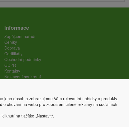
Informace
Zapůjčení nářadí
Ceníky
Doprava
Certifikáty
Obchodní podmínky
GDPR
Kontakty
Nastavení soukromí
e jeho obsah a zobrazujeme Vám relevantní nabídky a produkty.
ajů o chování na webu pro zobrazení cílené reklamy na sociálních
liknutí na tlačítko „Nastavit“.