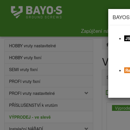
BAYOS
Zapůjčení nářadí
Ce
JS
VÝPROD
HOBBY vruty nastavitelné
VÝPRO
HOBBY vruty fixní
SEMI vruty fixní
Re
Seřadit dle
PROFI vruty fixní
Výprodej
PROFI vruty nastavitelné
PŘÍSLUŠENSTVÍ k vrutům
Výprode
VÝPRODEJ - ve slevě
Instalační NÁŘADÍ