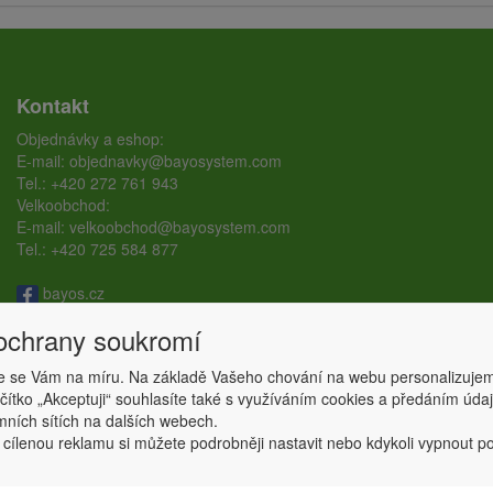
Kontakt
Objednávky a eshop:
E-mail:
objednavky@bayosystem.com
Tel.:
+420 272 761 943
Velkoobchod:
E-mail:
velkoobchod@bayosystem.com
Tel.:
+420 725 584 877
bayos.cz
bayos.ground.screw
 ochrany soukromí
 se Vám na míru. Na základě Vašeho chování na webu personalizujem
Copyright © ABRA Software a.s. 2026,
powered by ABRA E-shop
ačítko „Akceptuji“ souhlasíte také s využíváním cookies a předáním úd
amních sítích na dalších webech.
 cílenou reklamu si můžete podrobněji nastavit nebo kdykoli vypnout po k