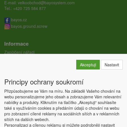
E-mail:
velkoobchod@bayosystem.com
Tel.:
+420 725 584 877
bayos.cz
bayos.ground.screw
Informace
Zapůjčení nářadí
Ceníky
Doprava
Akceptuji
Nastavit
Certifikáty
Obchodní podmínky
Principy ochrany soukromí
GDPR
Kontakty
Přizpůsobujeme se Vám na míru. Na základě Vašeho chování na
Nastavení soukromí
webu personalizujeme jeho obsah a zobrazujeme Vám relevantní
nabídky a produkty. Kliknutím na tlačítko „Akceptuji“ souhlasíte
Copyright © ABRA Software a.s. 2026,
powered by ABRA E-shop
také s využíváním cookies a předáním údajů o chování na webu
pro zobrazení cílené reklamy na sociálních sítích a v reklamních
sítích na dalších webech.
Personalizaci a cílenou reklamu si můžete podrobněji nastavit