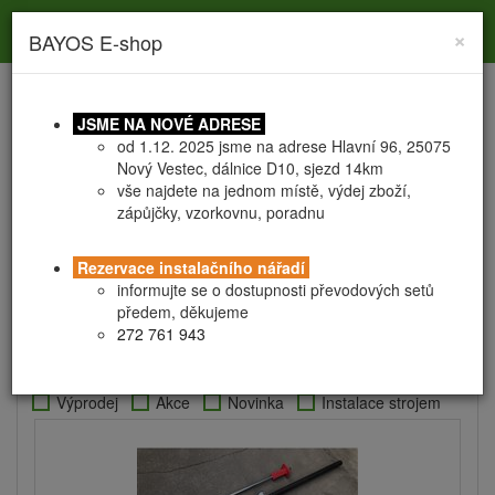
Toggle
Toggle
Togg
0
×
BAYOS E-shop
search
navigation
navig
JSME NA NOVÉ ADRESE
od 1.12. 2025 jsme na adrese Hlavní 96, 25075
Nový Vestec, dálnice D10, sjezd 14km
vše najdete na jednom místě, výdej zboží,
zápůjčky, vzorkovnu, poradnu
Instalační NÁŘADÍ
Instalační NÁŘADÍ
Rezervace instalačního nářadí
informujte se o dostupnosti převodových setů
předem, děkujeme
272 761 943
Výprodej
Akce
Novinka
Instalace strojem