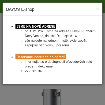
Toggle
Toggle
Togg
0
×
BAYOS E-shop
search
navigation
navig
JSME NA NOVÉ ADRESE
od 1.12. 2025 jsme na adrese Hlavní 96, 25075
Nový Vestec, dálnice D10, sjezd 14km
vše najdete na jednom místě, výdej zboží,
zápůjčky, vzorkovnu, poradnu
HOBBY vruty nastavitelné
PATKA 3xM8 - KVALITA II.
Rezervace instalačního nářadí
Výprodej
informujte se o dostupnosti převodových setů
předem, děkujeme
272 761 943