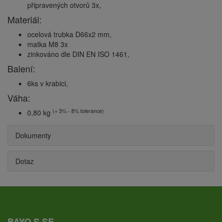
připravených otvorů 3x,
Materiál:
ocelová trubka D66x2 mm,
matka M8 3x
zinkováno dle DIN EN ISO 1461,
Balení:
6ks v krabici,
Váha:
(+ 3% - 8% tolerance)
0,80 kg
Dokumenty
Dotaz
BAYO.S SE