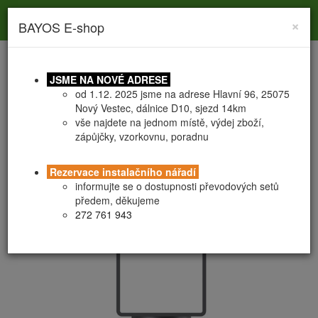
Toggle
Toggle
Togg
0
×
BAYOS E-shop
search
navigation
navig
JSME NA NOVÉ ADRESE
od 1.12. 2025 jsme na adrese Hlavní 96, 25075
Nový Vestec, dálnice D10, sjezd 14km
vše najdete na jednom místě, výdej zboží,
zápůjčky, vzorkovnu, poradnu
HOBBY vruty nastavitelné
PATKA U-90
Rezervace instalačního nářadí
informujte se o dostupnosti převodových setů
předem, děkujeme
272 761 943