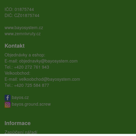
IČO: 01875744
DIČ: CZ01875744
www.bayosystem.cz
www.zemnivruty.cz
Kontakt
Objednávky a eshop:
E-mail:
objednavky@bayosystem.com
Tel.:
+420 272 761 943
Velkoobchod:
E-mail:
velkoobchod@bayosystem.com
Tel.:
+420 725 584 877
bayos.cz
bayos.ground.screw
Informace
Zapůjčení nářadí