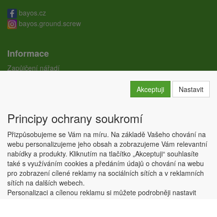
bayos.cz
bayos.ground.screw
Informace
Zapůjčení nářadí
Ceníky
Doprava
Akceptuji
Nastavit
Certifikáty
Obchodní podmínky
Principy ochrany soukromí
GDPR
Kontakty
Přizpůsobujeme se Vám na míru. Na základě Vašeho chování na
Nastavení soukromí
webu personalizujeme jeho obsah a zobrazujeme Vám relevantní
nabídky a produkty. Kliknutím na tlačítko „Akceptuji“ souhlasíte
Copyright © ABRA Software a.s. 2026,
powered by ABRA E-shop
také s využíváním cookies a předáním údajů o chování na webu
pro zobrazení cílené reklamy na sociálních sítích a v reklamních
sítích na dalších webech.
Personalizaci a cílenou reklamu si můžete podrobněji nastavit
nebo kdykoli vypnout po kliknutí na tlačítko „Nastavit“.