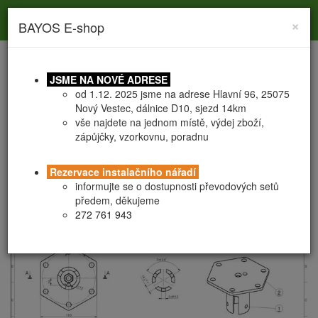
Toggle
Toggle
Togg
0
×
BAYOS E-shop
search
navigation
navig
JSME NA NOVÉ ADRESE
od 1.12. 2025 jsme na adrese Hlavní 96, 25075
Nový Vestec, dálnice D10, sjezd 14km
vše najdete na jednom místě, výdej zboží,
zápůjčky, vzorkovnu, poradnu
PATKA PRM ROUND M16 89x5
Rezervace instalačního nářadí
informujte se o dostupnosti převodových setů
předem, děkujeme
272 761 943