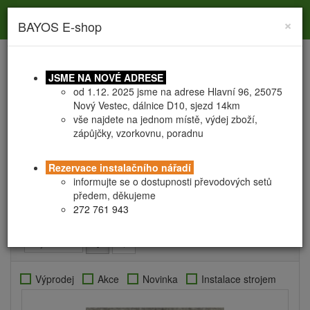
Toggle
Toggle
Togg
0
×
BAYOS E-shop
search
navigation
navig
JSME NA NOVÉ ADRESE
od 1.12. 2025 jsme na adrese Hlavní 96, 25075
Nový Vestec, dálnice D10, sjezd 14km
vše najdete na jednom místě, výdej zboží,
zápůjčky, vzorkovnu, poradnu
PŘÍSLUŠENSTVÍ k vrutům
PŘÍSLUŠENSTVÍ k
Rezervace instalačního nářadí
informujte se o dostupnosti převodových setů
vrutům
předem, děkujeme
272 761 943
Výprodej
Akce
Novinka
Instalace strojem