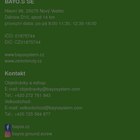
BAYO.S SE
Hlavní 96, 25075 Nový Vestec
Dálnice D10, sjezd 14 km
provozní doba: po-pá 8:00-11:30, 12:30-16:00
IČO: 01875744
DIČ: CZ01875744
www.bayosystem.cz
www.zemnivruty.cz
Kontakt
Objednávky a eshop:
E-mail:
objednavky@bayosystem.com
Tel.:
+420 272 761 943
Velkoobchod:
E-mail:
velkoobchod@bayosystem.com
Tel.:
+420 725 584 877
bayos.cz
bayos.ground.screw