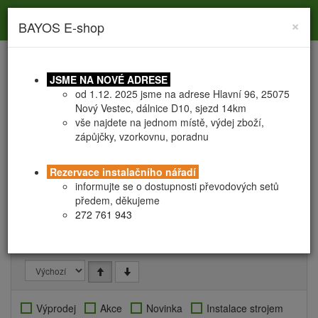
Toggle
Toggle
Togg
0
×
BAYOS E-shop
search
navigation
navig
JSME NA NOVÉ ADRESE
od 1.12. 2025 jsme na adrese Hlavní 96, 25075
Nový Vestec, dálnice D10, sjezd 14km
vše najdete na jednom místě, výdej zboží,
zápůjčky, vzorkovnu, poradnu
HOBBY vruty fixní
HOBBY vruty fixní
Rezervace instalačního nářadí
informujte se o dostupnosti převodových setů
předem, děkujeme
Pro všechny vaše hobby projekty na zahradě, zejména kotvení
272 761 943
svislé - ploty, pergoly, dětská hřiště, přístřešky...
___
Výprodej
Akce
Novinka
Instalace strojem