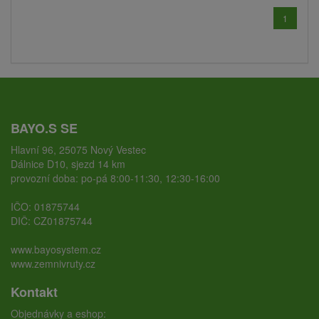
1
BAYO.S SE
Hlavní 96, 25075 Nový Vestec
Dálnice D10, sjezd 14 km
provozní doba: po-pá 8:00-11:30, 12:30-16:00
IČO: 01875744
DIČ: CZ01875744
www.bayosystem.cz
www.zemnivruty.cz
Kontakt
Objednávky a eshop: