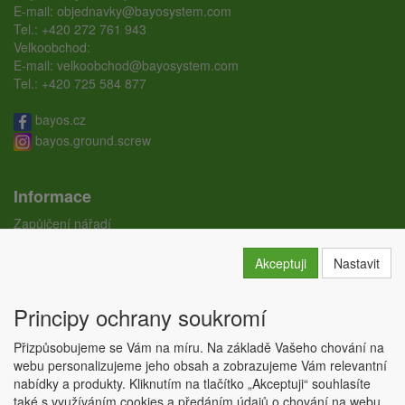
E-mail:
objednavky@bayosystem.com
Tel.:
+420 272 761 943
Velkoobchod:
E-mail:
velkoobchod@bayosystem.com
Tel.:
+420 725 584 877
bayos.cz
bayos.ground.screw
Informace
Zapůjčení nářadí
Ceníky
Doprava
Akceptuji
Nastavit
Certifikáty
Obchodní podmínky
Principy ochrany soukromí
GDPR
Kontakty
Přizpůsobujeme se Vám na míru. Na základě Vašeho chování na
Nastavení soukromí
webu personalizujeme jeho obsah a zobrazujeme Vám relevantní
nabídky a produkty. Kliknutím na tlačítko „Akceptuji“ souhlasíte
Copyright © ABRA Software a.s. 2026,
powered by ABRA E-shop
také s využíváním cookies a předáním údajů o chování na webu