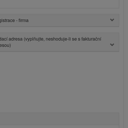
istrace - firma
ací adresa (vyplňujte, neshoduje-li se s fakturační
esou)