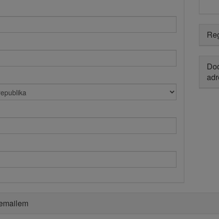
Reg
Dod
adr
 emailem