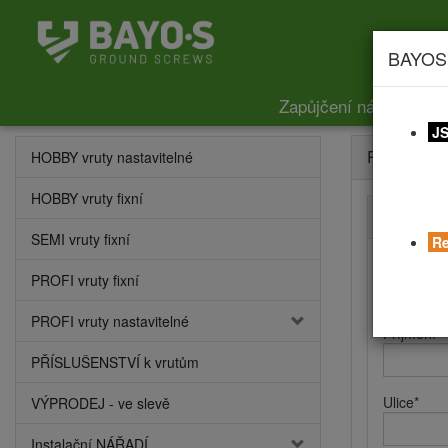
BAYOS
Zapůjčení nářadí
Ce
JS
Registrace
HOBBY vruty nastavitelné
HOBBY vruty fixní
Kontaktní
SEMI vruty fixní
Re
Jméno
*
PROFI vruty fixní
PROFI vruty nastavitelné
Příjmení
*
PŘÍSLUŠENSTVÍ k vrutům
Ulice
*
VÝPRODEJ - ve slevě
Instalační NÁŘADÍ