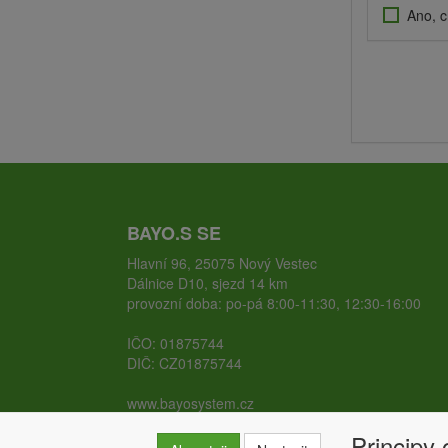
Ano, c
BAYO.S SE
Hlavní 96, 25075 Nový Vestec
Dálnice D10, sjezd 14 km
provozní doba: po-pá 8:00-11:30, 12:30-16:00
IČO: 01875744
DIČ: CZ01875744
www.bayosystem.cz
www.zemnivruty.cz
Principy