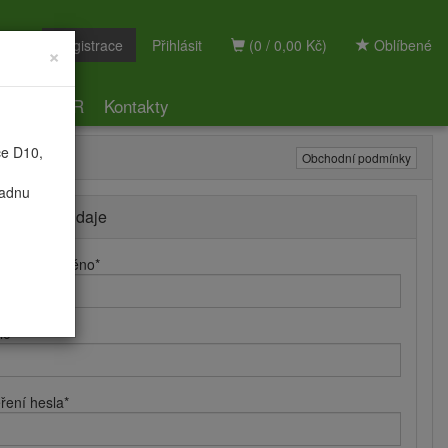
Registrace
Přihlásit
(0 / 0,00 Kč)
Oblíbené
×
ky
GDPR
Kontakty
ce D10,
Obchodní podmínky
radnu
hlašovací údaje
hlašovací jméno
*
lo
*
ření hesla
*