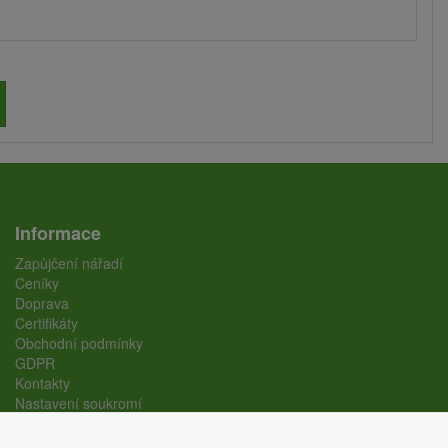
Informace
Zapůjčení nářadí
Ceníky
Doprava
Certifikáty
Obchodní podmínky
GDPR
Kontakty
Nastavení soukromí