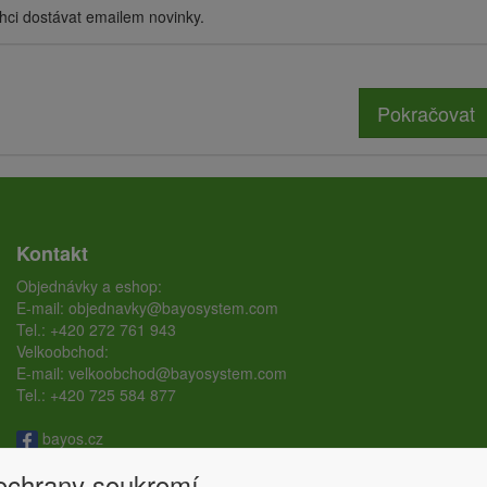
hci dostávat emailem novinky.
Pokračovat
Kontakt
Objednávky a eshop:
E-mail:
objednavky@bayosystem.com
Tel.:
+420 272 761 943
Velkoobchod:
E-mail:
velkoobchod@bayosystem.com
Tel.:
+420 725 584 877
bayos.cz
bayos.ground.screw
 ochrany soukromí