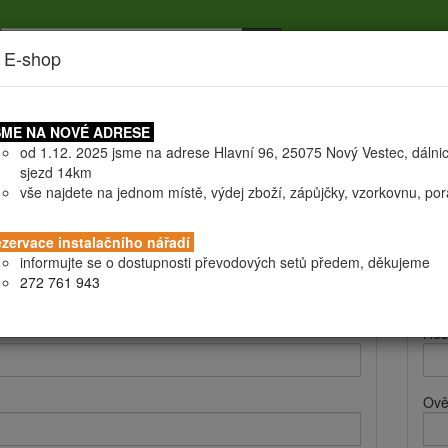
 E-shop
níky
Doprava
Certifikáty
Všeobecné obchodní podmín
ME NA NOVÉ ADRESE
od 1.12. 2025 jsme na adrese Hlavní 96, 25075 Nový Vestec, dálni
sjezd 14km
vše najdete na jednom místě, výdej zboží, zápůjčky, vzorkovnu, po
 a fakturační údaje
Při
zervace instalačního nářadí
informujte se o dostupnosti převodových setů předem, děkujeme
Při
272 761 943
Hes
Ově