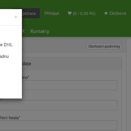
Registrace
Přihlásit
(0 / 0,00 Kč)
Oblíbené
×
ky
GDPR
Kontakty
ce D10,
Obchodní podmínky
radnu
hlašovací údaje
hlašovací jméno
*
lo
*
ření hesla
*