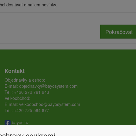
hci dostávat emailem novinky.
Pokračovat
Kontakt
Objednávky a eshop:
E-mail:
objednavky@bayosystem.com
Tel.:
+420 272 761 943
Velkoobchod:
E-mail:
velkoobchod@bayosystem.com
Tel.:
+420 725 584 877
bayos.cz
bayos.ground.screw
 ochrany soukromí