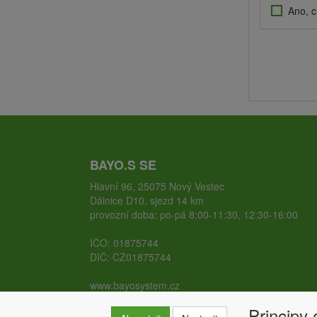
Ano, c
BAYO.S SE
Hlavní 96, 25075 Nový Vestec
Dálnice D10, sjezd 14 km
provozní doba: po-pá 8:00-11:30, 12:30-16:00
IČO: 01875744
DIČ: CZ01875744
www.bayosystem.cz
www.zemnivruty.cz
Principy