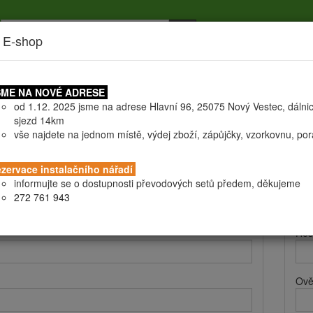
 E-shop
níky
Doprava
Certifikáty
Všeobecné obchodní podmín
ME NA NOVÉ ADRESE
od 1.12. 2025 jsme na adrese Hlavní 96, 25075 Nový Vestec, dálni
sjezd 14km
vše najdete na jednom místě, výdej zboží, zápůjčky, vzorkovnu, po
 a fakturační údaje
Při
zervace instalačního nářadí
informujte se o dostupnosti převodových setů předem, děkujeme
Při
272 761 943
Hes
Ově