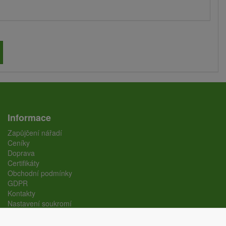
Informace
Zapůjčení nářadí
Ceníky
Doprava
Certifikáty
Obchodní podmínky
GDPR
Kontakty
Nastavení soukromí