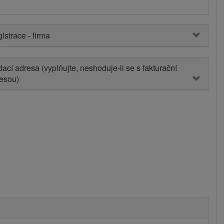
istrace - firma
ací adresa (vyplňujte, neshoduje-li se s fakturační
esou)