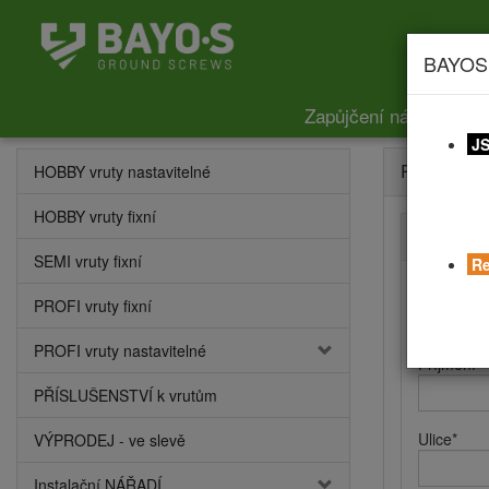
BAYOS
Zapůjčení nářadí
Ce
JS
Registrace
HOBBY vruty nastavitelné
HOBBY vruty fixní
Kontaktní
SEMI vruty fixní
Re
Jméno
*
PROFI vruty fixní
PROFI vruty nastavitelné
Příjmení
*
PŘÍSLUŠENSTVÍ k vrutům
Ulice
*
VÝPRODEJ - ve slevě
Instalační NÁŘADÍ