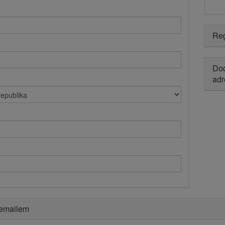
Reg
Dod
adr
 emailem