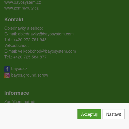
www.bayosystem.cz
www.zemnivruty.cz
Kontakt
Objednávky a eshop:
E-mail:
objednavky@bayosystem.com
Tel.:
+420 272 761 943
Velkoobchod:
E-mail:
velkoobchod@bayosystem.com
Tel.:
+420 725 584 877
bayos.cz
bayos.ground.screw
Informace
Zapůjčení nářadí
Ceníky
Doprava
Akceptuji
Nastavit
Certifikáty
Obchodní podmínky