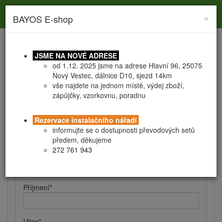
Toggle
Toggle
Togg
0
×
BAYOS E-shop
search
navigation
navig
JSME NA NOVÉ ADRESE
od 1.12. 2025 jsme na adrese Hlavní 96, 25075
Nový Vestec, dálnice D10, sjezd 14km
vše najdete na jednom místě, výdej zboží,
zápůjčky, vzorkovnu, poradnu
Registrace
Obchodní podmínky
Rezervace instalačního nářadí
Kontaktní a fakturační údaje
informujte se o dostupnosti převodových setů
předem, děkujeme
272 761 943
Jméno
*
Příjmení
*
Ulice
*