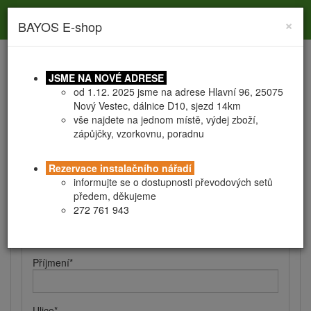
Toggle
Toggle
Togg
0
×
BAYOS E-shop
search
navigation
navig
JSME NA NOVÉ ADRESE
od 1.12. 2025 jsme na adrese Hlavní 96, 25075
Nový Vestec, dálnice D10, sjezd 14km
vše najdete na jednom místě, výdej zboží,
zápůjčky, vzorkovnu, poradnu
Registrace
Obchodní podmínky
Rezervace instalačního nářadí
Kontaktní a fakturační údaje
informujte se o dostupnosti převodových setů
předem, děkujeme
272 761 943
Jméno
*
Příjmení
*
Ulice
*