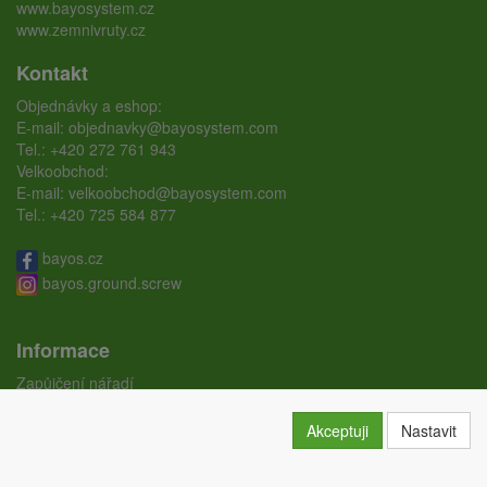
www.bayosystem.cz
www.zemnivruty.cz
Kontakt
Objednávky a eshop:
E-mail:
objednavky@bayosystem.com
Tel.:
+420 272 761 943
Velkoobchod:
E-mail:
velkoobchod@bayosystem.com
Tel.:
+420 725 584 877
bayos.cz
bayos.ground.screw
Informace
Zapůjčení nářadí
Ceníky
Doprava
Akceptuji
Nastavit
Certifikáty
Obchodní podmínky