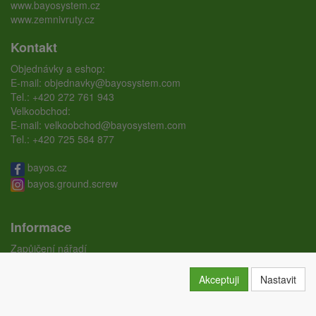
www.bayosystem.cz
www.zemnivruty.cz
Kontakt
Objednávky a eshop:
E-mail:
objednavky@bayosystem.com
Tel.:
+420 272 761 943
Velkoobchod:
E-mail:
velkoobchod@bayosystem.com
Tel.:
+420 725 584 877
bayos.cz
bayos.ground.screw
Informace
Zapůjčení nářadí
Ceníky
Doprava
Akceptuji
Nastavit
Certifikáty
Obchodní podmínky