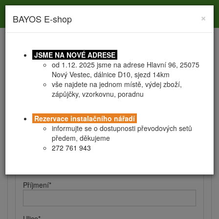
Toggle
Toggle
Togg
0
×
BAYOS E-shop
search
navigation
navig
JSME NA NOVÉ ADRESE
od 1.12. 2025 jsme na adrese Hlavní 96, 25075
Nový Vestec, dálnice D10, sjezd 14km
vše najdete na jednom místě, výdej zboží,
zápůjčky, vzorkovnu, poradnu
Registrace
Obchodní podmínky
Rezervace instalačního nářadí
Kontaktní a fakturační údaje
informujte se o dostupnosti převodových setů
předem, děkujeme
272 761 943
Jméno
*
Příjmení
*
Ulice
*