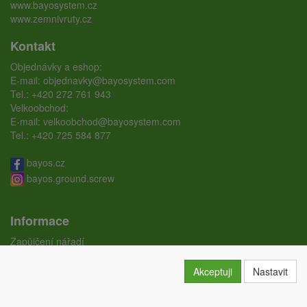
www.bayosystem.cz
www.zemnivruty.cz
Kontakt
Objednávky a eshop:
E-mail:
objednavky@bayosystem.com
Tel.:
+420 272 761 943
Velkoobchod:
E-mail:
velkoobchod@bayosystem.com
Tel.:
+420 725 584 877
bayos.cz
bayos.ground.screw
Informace
Zapůjčení nářadí
Ceníky
Doprava
Akceptuji
Nastavit
Certifikáty
Obchodní podmínky