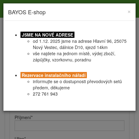
Toggle
Toggle
Togg
0
×
BAYOS E-shop
search
navigation
navig
JSME NA NOVÉ ADRESE
od 1.12. 2025 jsme na adrese Hlavní 96, 25075
Nový Vestec, dálnice D10, sjezd 14km
vše najdete na jednom místě, výdej zboží,
zápůjčky, vzorkovnu, poradnu
Registrace
Obchodní podmínky
Rezervace instalačního nářadí
Kontaktní a fakturační údaje
informujte se o dostupnosti převodových setů
předem, děkujeme
272 761 943
Jméno
*
Příjmení
*
Ulice
*