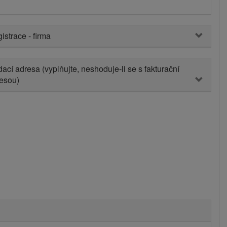
istrace - firma
ací adresa (vyplňujte, neshoduje-li se s fakturační
esou)