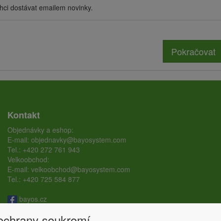
hci dostávat emailem novinky.
Pokračovat
Kontakt
Objednávky a eshop:
E-mail:
objednavky@bayosystem.com
Tel.:
+420 272 761 943
Velkoobchod:
E-mail:
velkoobchod@bayosystem.com
Tel.:
+420 725 584 877
bayos.cz
bayos.ground.screw
 ochrany soukromí