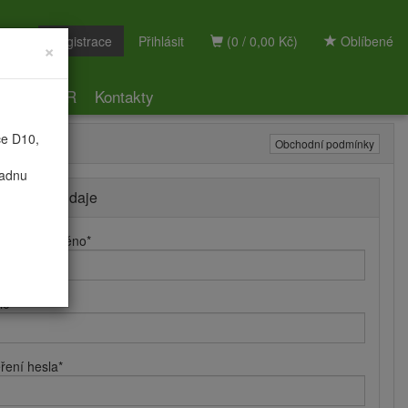
Registrace
Přihlásit
(0 / 0,00 Kč)
Oblíbené
×
ky
GDPR
Kontakty
ce D10,
Obchodní podmínky
radnu
hlašovací údaje
hlašovací jméno
*
lo
*
ření hesla
*