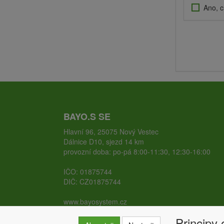
Ano, c
BAYO.S SE
Hlavní 96, 25075 Nový Vestec
Dálnice D10, sjezd 14 km
provozní doba: po-pá 8:00-11:30, 12:30-16:00
IČO: 01875744
DIČ: CZ01875744
www.bayosystem.cz
www.zemnivruty.cz
Principy