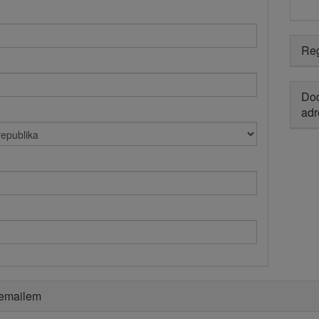
Reg
Dod
adr
 emailem