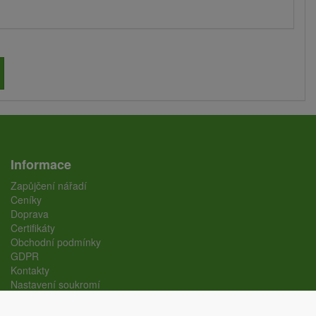
Informace
Zapůjčení nářadí
Ceníky
Doprava
Certifikáty
Obchodní podmínky
GDPR
Kontakty
Nastavení soukromí