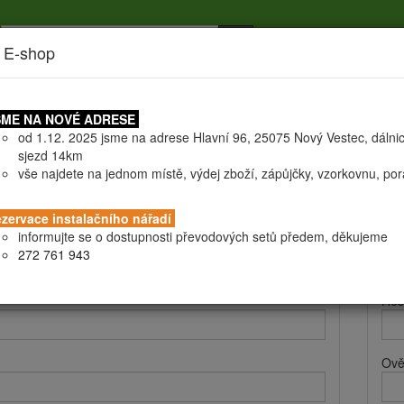
 E-shop
níky
Doprava
Certifikáty
Všeobecné obchodní podmín
ME NA NOVÉ ADRESE
od 1.12. 2025 jsme na adrese Hlavní 96, 25075 Nový Vestec, dálni
sjezd 14km
vše najdete na jednom místě, výdej zboží, zápůjčky, vzorkovnu, po
 a fakturační údaje
Při
zervace instalačního nářadí
informujte se o dostupnosti převodových setů předem, děkujeme
Při
272 761 943
Hes
Ově