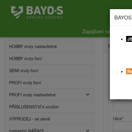
BAYOS
Zapůjčení nářadí
Ce
JS
Registrace
HOBBY vruty nastavitelné
HOBBY vruty fixní
Kontaktní
SEMI vruty fixní
Re
Jméno
*
PROFI vruty fixní
PROFI vruty nastavitelné
Příjmení
*
PŘÍSLUŠENSTVÍ k vrutům
Ulice
*
VÝPRODEJ - ve slevě
Instalační NÁŘADÍ