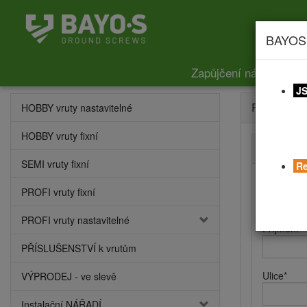
BAYOS
Zapůjčení nářadí
Ce
JS
Registrace
HOBBY vruty nastavitelné
HOBBY vruty fixní
Kontaktní
SEMI vruty fixní
Re
Jméno
*
PROFI vruty fixní
PROFI vruty nastavitelné
Příjmení
*
PŘÍSLUŠENSTVÍ k vrutům
Ulice
*
VÝPRODEJ - ve slevě
Instalační NÁŘADÍ