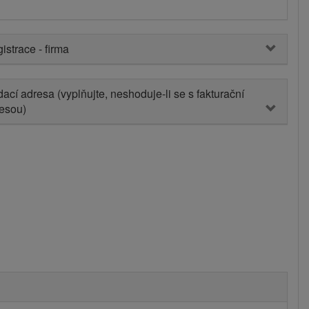
istrace - firma
ací adresa (vyplňujte, neshoduje-li se s fakturační
esou)