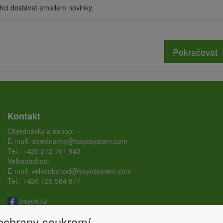
hci dostávat emailem novinky.
Pokračovat
Kontakt
Objednávky a eshop:
E-mail:
objednavky@bayosystem.com
Tel.:
+420 272 761 943
Velkoobchod:
E-mail:
velkoobchod@bayosystem.com
Tel.:
+420 725 584 877
bayos.cz
bayos.ground.screw
 ochrany soukromí