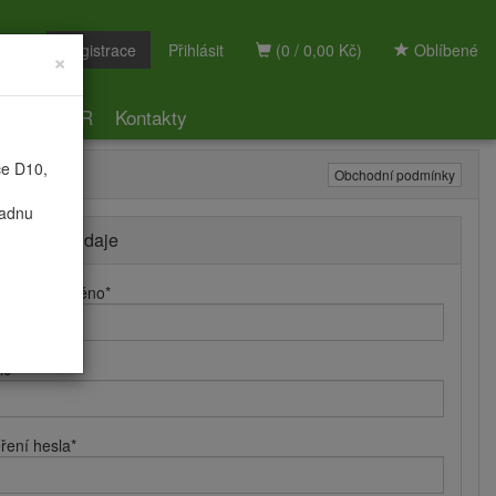
Registrace
Přihlásit
(0 / 0,00 Kč)
Oblíbené
×
ky
GDPR
Kontakty
ce D10,
Obchodní podmínky
radnu
hlašovací údaje
hlašovací jméno
*
lo
*
ření hesla
*