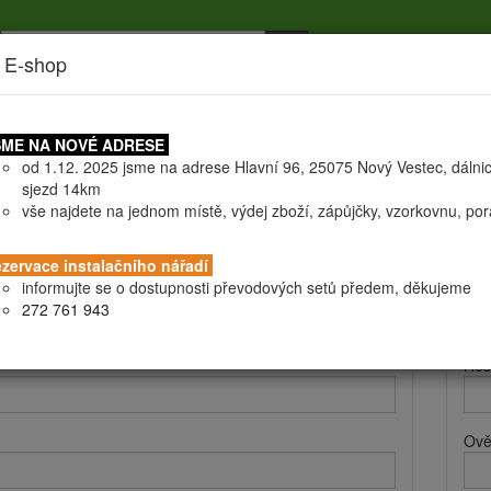
 E-shop
níky
Doprava
Certifikáty
Všeobecné obchodní podmín
ME NA NOVÉ ADRESE
od 1.12. 2025 jsme na adrese Hlavní 96, 25075 Nový Vestec, dálni
sjezd 14km
vše najdete na jednom místě, výdej zboží, zápůjčky, vzorkovnu, po
 a fakturační údaje
Při
zervace instalačního nářadí
informujte se o dostupnosti převodových setů předem, děkujeme
Při
272 761 943
Hes
Ově