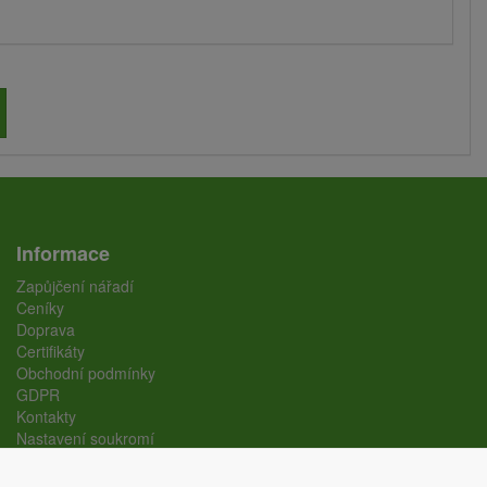
Informace
Zapůjčení nářadí
Ceníky
Doprava
Certifikáty
Obchodní podmínky
GDPR
Kontakty
Nastavení soukromí