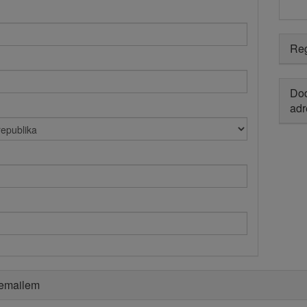
Reg
Dod
adr
 emailem