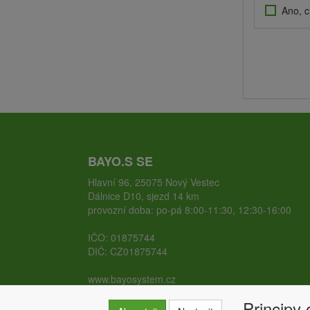
Ano, c
BAYO.S SE
Hlavní 96, 25075 Nový Vestec
Dálnice D10, sjezd 14 km
provozní doba: po-pá 8:00-11:30, 12:30-16:00
IČO: 01875744
DIČ: CZ01875744
www.bayosystem.cz
www.zemnivruty.cz
Principy