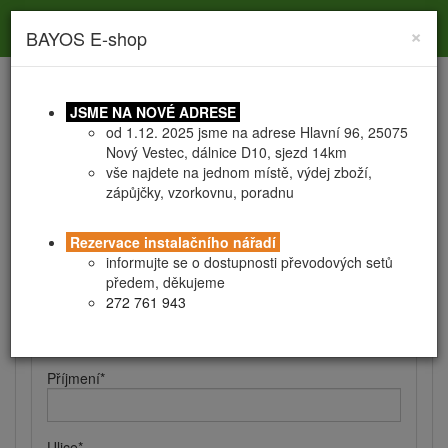
Toggle
Toggle
Togg
0
×
BAYOS E-shop
search
navigation
navig
JSME NA NOVÉ ADRESE
od 1.12. 2025 jsme na adrese Hlavní 96, 25075
Nový Vestec, dálnice D10, sjezd 14km
vše najdete na jednom místě, výdej zboží,
zápůjčky, vzorkovnu, poradnu
Registrace
Obchodní podmínky
Rezervace instalačního nářadí
Kontaktní a fakturační údaje
informujte se o dostupnosti převodových setů
předem, děkujeme
272 761 943
Jméno
*
Příjmení
*
Ulice
*