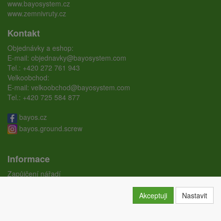
www.bayosystem.cz
www.zemnivruty.cz
Kontakt
Objednávky a eshop:
E-mail:
objednavky@bayosystem.com
Tel.:
+420 272 761 943
Velkoobchod:
E-mail:
velkoobchod@bayosystem.com
Tel.:
+420 725 584 877
bayos.cz
bayos.ground.screw
Informace
Zapůjčení nářadí
Ceníky
Doprava
Akceptuji
Nastavit
Certifikáty
Obchodní podmínky