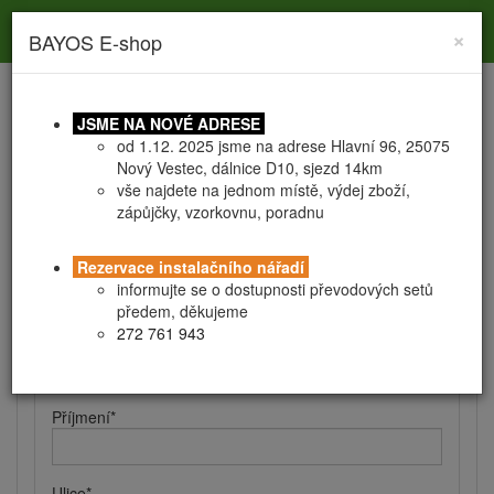
Toggle
Toggle
Togg
0
×
BAYOS E-shop
search
navigation
navig
JSME NA NOVÉ ADRESE
od 1.12. 2025 jsme na adrese Hlavní 96, 25075
Nový Vestec, dálnice D10, sjezd 14km
vše najdete na jednom místě, výdej zboží,
zápůjčky, vzorkovnu, poradnu
Registrace
Obchodní podmínky
Rezervace instalačního nářadí
Kontaktní a fakturační údaje
informujte se o dostupnosti převodových setů
předem, děkujeme
272 761 943
Jméno
*
Příjmení
*
Ulice
*