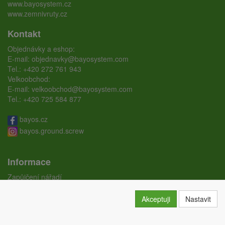
www.bayosystem.cz
www.zemnivruty.cz
Kontakt
Objednávky a eshop:
E-mail:
objednavky@bayosystem.com
Tel.:
+420 272 761 943
Velkoobchod:
E-mail:
velkoobchod@bayosystem.com
Tel.:
+420 725 584 877
bayos.cz
bayos.ground.screw
Informace
Zapůjčení nářadí
Ceníky
Doprava
Akceptuji
Nastavit
Certifikáty
Obchodní podmínky