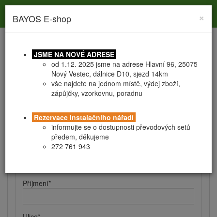
Toggle
Toggle
Togg
0
×
BAYOS E-shop
search
navigation
navig
JSME NA NOVÉ ADRESE
od 1.12. 2025 jsme na adrese Hlavní 96, 25075
Nový Vestec, dálnice D10, sjezd 14km
vše najdete na jednom místě, výdej zboží,
zápůjčky, vzorkovnu, poradnu
Registrace
Obchodní podmínky
Rezervace instalačního nářadí
Kontaktní a fakturační údaje
informujte se o dostupnosti převodových setů
předem, děkujeme
272 761 943
Jméno
*
Příjmení
*
Ulice
*