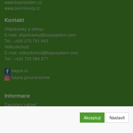
www.bayosystem.cz
www.zemnivruty.cz
Kontakt
Objednávky a eshop:
E-mail:
objednavky@bayosystem.com
Tel.:
+420 272 761 943
Velkoobchod:
E-mail:
velkoobchod@bayosystem.com
Tel.:
+420 725 584 877
bayos.cz
bayos.ground.screw
Informace
Zapůjčení nářadí
Ceníky
Doprava
Akceptuji
Nastavit
Certifikáty
Obchodní podmínky