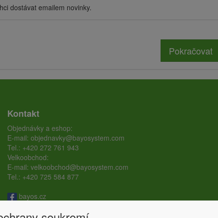
hci dostávat emailem novinky.
Pokračovat
Kontakt
Objednávky a eshop:
E-mail:
objednavky@bayosystem.com
Tel.:
+420 272 761 943
Velkoobchod:
E-mail:
velkoobchod@bayosystem.com
Tel.:
+420 725 584 877
bayos.cz
bayos.ground.screw
 ochrany soukromí