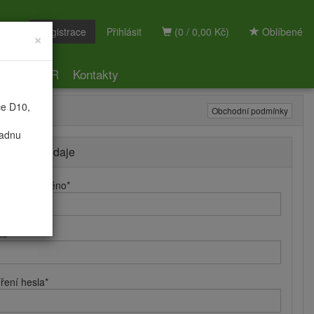
Registrace
Přihlásit
(0 / 0,00 Kč)
Oblíbené
×
ky
GDPR
Kontakty
ce D10,
Obchodní podmínky
radnu
hlašovací údaje
hlašovací jméno
*
lo
*
ření hesla
*