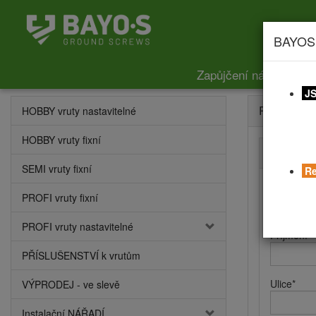
BAYOS
Zapůjčení nářadí
Ce
JS
Registrace
HOBBY vruty nastavitelné
HOBBY vruty fixní
Kontaktní
SEMI vruty fixní
Re
Jméno
*
PROFI vruty fixní
PROFI vruty nastavitelné
Příjmení
*
PŘÍSLUŠENSTVÍ k vrutům
Ulice
*
VÝPRODEJ - ve slevě
Instalační NÁŘADÍ