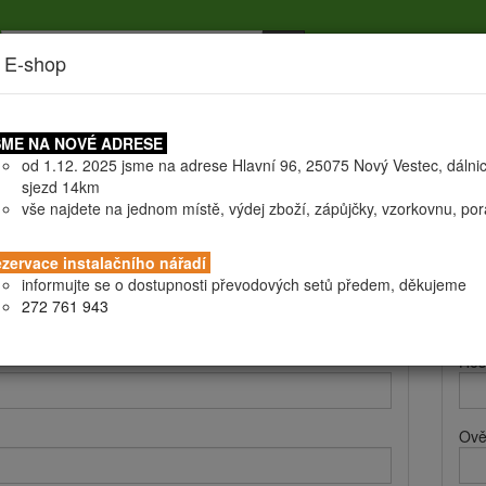
 E-shop
níky
Doprava
Certifikáty
Všeobecné obchodní podmín
ME NA NOVÉ ADRESE
od 1.12. 2025 jsme na adrese Hlavní 96, 25075 Nový Vestec, dálni
sjezd 14km
vše najdete na jednom místě, výdej zboží, zápůjčky, vzorkovnu, po
 a fakturační údaje
Při
zervace instalačního nářadí
informujte se o dostupnosti převodových setů předem, děkujeme
Při
272 761 943
Hes
Ově