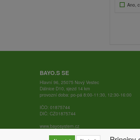
Ano, c
BAYO.S SE
Hlavní 96, 25075 Nový Vestec
Dálnice D10, sjezd 14 km
provozní doba: po-pá 8:00-11:30, 12:30-16:00
IČO: 01875744
DIČ: CZ01875744
www.bayosystem.cz
www.zemnivruty.cz
Principy