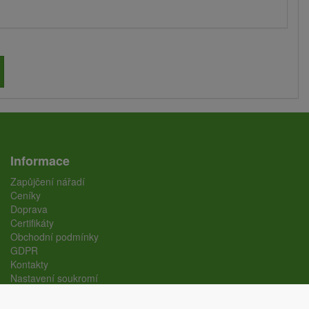
Informace
Zapůjčení nářadí
Ceníky
Doprava
Certifikáty
Obchodní podmínky
GDPR
Kontakty
Nastavení soukromí