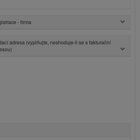
istrace - firma
ací adresa (vyplňujte, neshoduje-li se s fakturační
esou)