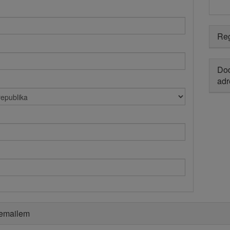
Reg
Dod
adr
 emailem