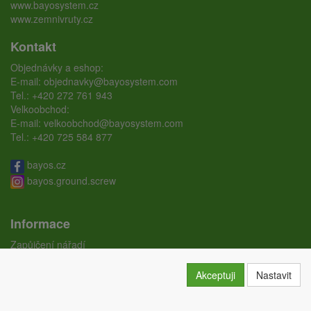
www.bayosystem.cz
www.zemnivruty.cz
Kontakt
Objednávky a eshop:
E-mail:
objednavky@bayosystem.com
Tel.:
+420 272 761 943
Velkoobchod:
E-mail:
velkoobchod@bayosystem.com
Tel.:
+420 725 584 877
bayos.cz
bayos.ground.screw
Informace
Zapůjčení nářadí
Ceníky
Doprava
Akceptuji
Nastavit
Certifikáty
Obchodní podmínky