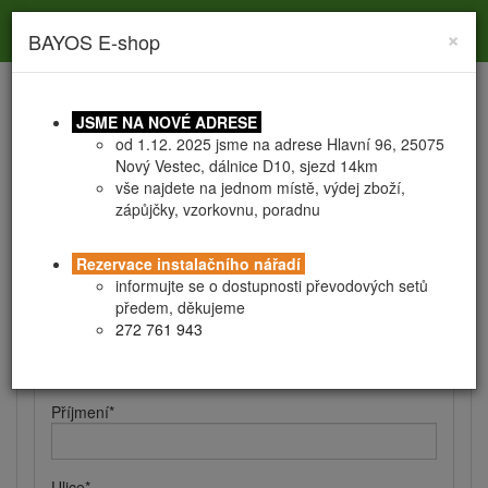
Toggle
Toggle
Togg
0
×
BAYOS E-shop
search
navigation
navig
JSME NA NOVÉ ADRESE
od 1.12. 2025 jsme na adrese Hlavní 96, 25075
Nový Vestec, dálnice D10, sjezd 14km
vše najdete na jednom místě, výdej zboží,
zápůjčky, vzorkovnu, poradnu
Registrace
Obchodní podmínky
Rezervace instalačního nářadí
Kontaktní a fakturační údaje
informujte se o dostupnosti převodových setů
předem, děkujeme
272 761 943
Jméno
*
Příjmení
*
Ulice
*