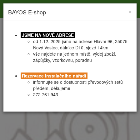
Toggle
Toggle
Togg
0
×
BAYOS E-shop
search
navigation
navig
JSME NA NOVÉ ADRESE
od 1.12. 2025 jsme na adrese Hlavní 96, 25075
Nový Vestec, dálnice D10, sjezd 14km
vše najdete na jednom místě, výdej zboží,
zápůjčky, vzorkovnu, poradnu
SEMI vruty fixní
SOLÁRNÍ VRUT NUT-3 M16 76x3x1250-70
Rezervace instalačního nářadí
informujte se o dostupnosti převodových setů
předem, děkujeme
272 761 943