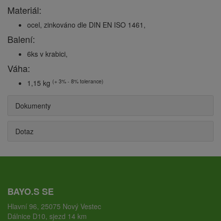
Materiál:
ocel, zinkováno dle DIN EN ISO 1461,
Balení:
6ks v krabici,
Váha:
(+ 3% - 8% tolerance)
1,15 kg
Dokumenty
Dotaz
BAYO.S SE
Hlavní 96, 25075 Nový Vestec
Dálnice D10, sjezd 14 km