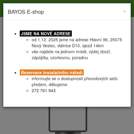
Toggle
Toggle
Togg
0
×
BAYOS E-shop
search
navigation
navig
JSME NA NOVÉ ADRESE
od 1.12. 2025 jsme na adrese Hlavní 96, 25075
Nový Vestec, dálnice D10, sjezd 14km
vše najdete na jednom místě, výdej zboží,
zápůjčky, vzorkovnu, poradnu
HOBBY vruty nastavitelné
PATKA U-100
Rezervace instalačního nářadí
informujte se o dostupnosti převodových setů
předem, děkujeme
272 761 943