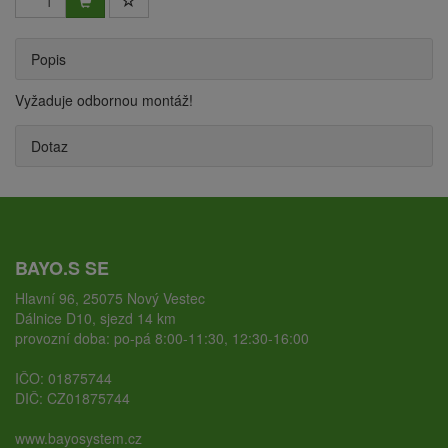
Popis
Vyžaduje odbornou montáž!
Dotaz
BAYO.S SE
Hlavní 96, 25075 Nový Vestec
Dálnice D10, sjezd 14 km
provozní doba: po-pá 8:00-11:30, 12:30-16:00
IČO: 01875744
DIČ: CZ01875744
www.bayosystem.cz