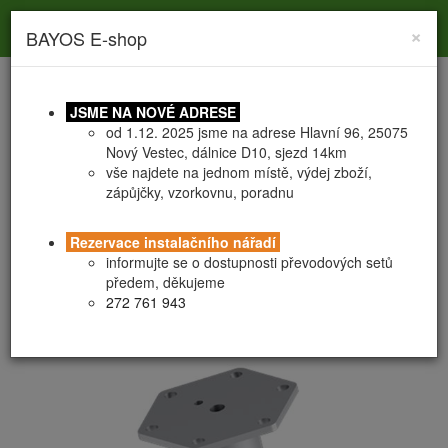
Toggle
Toggle
Togg
0
×
BAYOS E-shop
search
navigation
navig
JSME NA NOVÉ ADRESE
od 1.12. 2025 jsme na adrese Hlavní 96, 25075
Nový Vestec, dálnice D10, sjezd 14km
vše najdete na jednom místě, výdej zboží,
zápůjčky, vzorkovnu, poradnu
PROFI vruty fixní
HEX-160 M16 76x3,6x2050
Rezervace instalačního nářadí
informujte se o dostupnosti převodových setů
předem, děkujeme
272 761 943