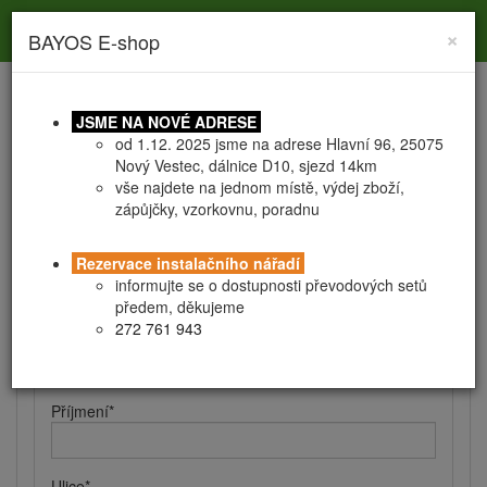
Toggle
Toggle
Togg
0
×
BAYOS E-shop
search
navigation
navig
JSME NA NOVÉ ADRESE
od 1.12. 2025 jsme na adrese Hlavní 96, 25075
Nový Vestec, dálnice D10, sjezd 14km
vše najdete na jednom místě, výdej zboží,
zápůjčky, vzorkovnu, poradnu
Registrace
Obchodní podmínky
Rezervace instalačního nářadí
Kontaktní a fakturační údaje
informujte se o dostupnosti převodových setů
předem, děkujeme
272 761 943
Jméno
*
Příjmení
*
Ulice
*