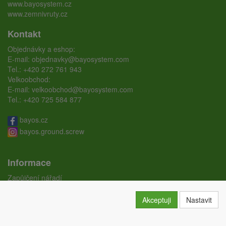
www.bayosystem.cz
www.zemnivruty.cz
Kontakt
Objednávky a eshop:
E-mail:
objednavky@bayosystem.com
Tel.:
+420 272 761 943
Velkoobchod:
E-mail:
velkoobchod@bayosystem.com
Tel.:
+420 725 584 877
bayos.cz
bayos.ground.screw
Informace
Zapůjčení nářadí
Ceníky
Doprava
Akceptuji
Nastavit
Certifikáty
Obchodní podmínky