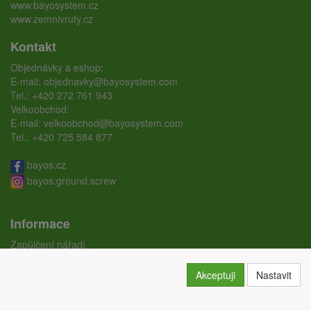
www.bayosystem.cz
www.zemnivruty.cz
Kontakt
Objednávky a eshop:
E-mail:
objednavky@bayosystem.com
Tel.:
+420 272 761 943
Velkoobchod:
E-mail:
velkoobchod@bayosystem.com
Tel.:
+420 725 584 877
bayos.cz
bayos.ground.screw
Informace
Zapůjčení nářadí
Ceníky
Doprava
Akceptuji
Nastavit
Certifikáty
Obchodní podmínky