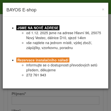
Toggle
Toggle
Togg
0
×
BAYOS E-shop
search
navigation
navig
JSME NA NOVÉ ADRESE
od 1.12. 2025 jsme na adrese Hlavní 96, 25075
Nový Vestec, dálnice D10, sjezd 14km
vše najdete na jednom místě, výdej zboží,
zápůjčky, vzorkovnu, poradnu
Registrace
Obchodní podmínky
Rezervace instalačního nářadí
Kontaktní a fakturační údaje
informujte se o dostupnosti převodových setů
předem, děkujeme
272 761 943
Jméno
*
Příjmení
*
Ulice
*